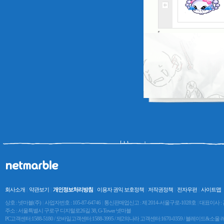
회사소개
|
약관보기
|
개인정보처리방침
|
이용자 권익 보호정책
|
저작권정책
|
전자우편
|
사이트맵
상호 : 넷마블(주)
|
사업자번호 : 105-87-64746
|
통신판매업신고 : 제 2014-서울구로-1028호
|
대표이사 :
주소 : 서울특별시 구로구 디지털로26길 38, G-Tower 넷마블
PC고객센터:1588-5180 / 모바일고객센터:1588-3995 / 제2의나라 고객센터:1670-0359 / 블레이드&소울