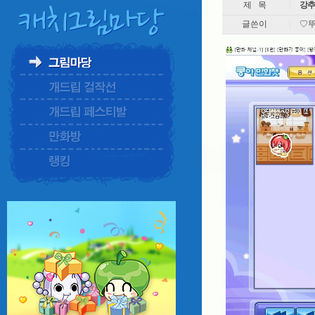
제 목
|
강추제
글쓴이
|
♡